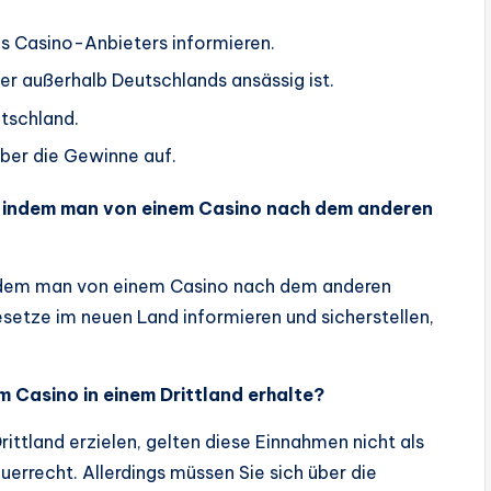
es Casino-Anbieters informieren.
ter außerhalb Deutschlands ansässig ist.
utschland.
ber die Gewinne auf.
en, indem man von einem Casino nach dem anderen
 indem man von einem Casino nach dem anderen
Gesetze im neuen Land informieren und sicherstellen,
m Casino in einem Drittland erhalte?
ttland erzielen, gelten diese Einnahmen nicht als
errecht. Allerdings müssen Sie sich über die