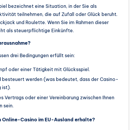
el bezeichnet eine Situation, in der Sie als
vität teilnehmen, die auf Zufall oder Glück beruht.
ackjack und Roulette. Wenn Sie im Rahmen dieser
t als steuerpflichtige Einkünfte.
euerausnahme?
en drei Bedingungen erfüllt sein:
 oder einer Tätigkeit mit Glücksspiel.
d besteuert werden (was bedeutet, dass der Casino-
ist).
s Vertrags oder einer Vereinbarung zwischen Ihnen
 sein.
m Online-Casino im EU-Ausland erhalte?