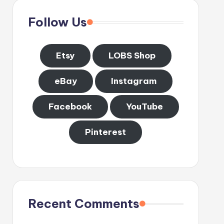
Follow Us
Etsy
LOBS Shop
eBay
Instagram
Facebook
YouTube
Pinterest
Recent Comments