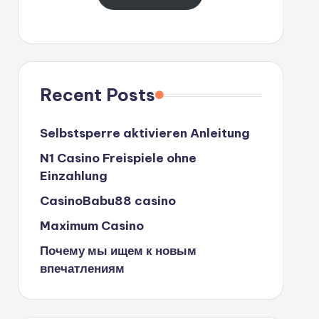
Recent Posts
Selbstsperre aktivieren Anleitung
N1 Casino Freispiele ohne
Einzahlung
CasinoBabu88 casino
Maximum Casino
Почему мы ищем к новым
впечатлениям