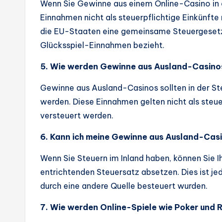
Wenn Sie Gewinne aus einem Online-Casino in d
Einnahmen nicht als steuerpflichtige Einkünfte
die EU-Staaten eine gemeinsame Steuergesetz
Glücksspiel-Einnahmen bezieht.
5. Wie werden Gewinne aus Ausland-Casinos
Gewinne aus Ausland-Casinos sollten in der Ste
werden. Diese Einnahmen gelten nicht als steue
versteuert werden.
6. Kann ich meine Gewinne aus Ausland-Cas
Wenn Sie Steuern im Inland haben, können Sie
entrichtenden Steuersatz absetzen. Dies ist je
durch eine andere Quelle besteuert wurden.
7. Wie werden Online-Spiele wie Poker und 