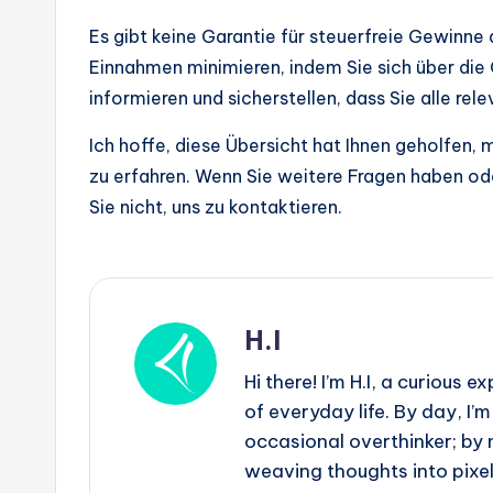
Es gibt keine Garantie für steuerfreie Gewinne 
Einnahmen minimieren, indem Sie sich über die
informieren und sicherstellen, dass Sie alle re
Ich hoffe, diese Übersicht hat Ihnen geholfen
zu erfahren. Wenn Sie weitere Fragen haben od
Sie nicht, uns zu kontaktieren.
H.I
Hi there! I’m H.I, a curious
of everyday life. By day, I’
occasional overthinker; by 
weaving thoughts into pixel